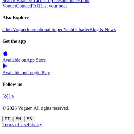
Search Boats & Yachts
Top Destinations
About
Voguer
Contact
FAQ
List your boat
Also Explore
Club Voguer
International Super Yacht Charter
Blog & News
Get the app
Available on
App Store
Available on
Google Play
Follow us
©
2026
Voguer.
All rights reserved
.
|
|
PT
EN
ES
Terms of Use
Privacy