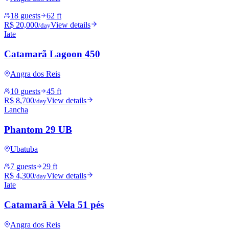
18 guests
62 ft
R$ 20,000
View details
/day
Iate
Catamarã Lagoon 450
Angra dos Reis
10 guests
45 ft
R$ 8,700
View details
/day
Lancha
Phantom 29 UB
Ubatuba
7 guests
29 ft
R$ 4,300
View details
/day
Iate
Catamarã à Vela 51 pés
Angra dos Reis