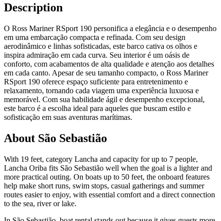
Description
O Ross Mariner RSport 190 personifica a elegância e o desempenho
em uma embarcação compacta e refinada. Com seu design
aerodinâmico e linhas sofisticadas, este barco cativa os olhos e
inspira admiração em cada curva. Seu interior é um oásis de
conforto, com acabamentos de alta qualidade e atenção aos detalhes
em cada canto. Apesar de seu tamanho compacto, o Ross Mariner
RSport 190 oferece espaço suficiente para entretenimento e
relaxamento, tornando cada viagem uma experiência luxuosa e
memorável. Com sua habilidade ágil e desempenho excepcional,
este barco é a escolha ideal para aqueles que buscam estilo e
sofisticação em suas aventuras marítimas.
About São Sebastião
With 19 feet, category Lancha and capacity for up to 7 people,
Lancha Oriba fits São Sebastião well when the goal is a lighter and
more practical outing. On boats up to 50 feet, the onboard features
help make short runs, swim stops, casual gatherings and summer
routes easier to enjoy, with essential comfort and a direct connection
to the sea, river or lake.
In São Sebastião, boat rental stands out because it gives guests more