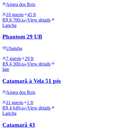
Angra dos Reis
10 guests
45 ft
R$ 8,700
View details
/day
Lancha
Phantom 29 UB
Ubatuba
7 guests
29 ft
R$ 4,300
View details
/day
Iate
Catamarã à Vela 51 pés
Angra dos Reis
11 guests
1 ft
R$ 4,649
View details
/day
Lancha
Catamarã 43