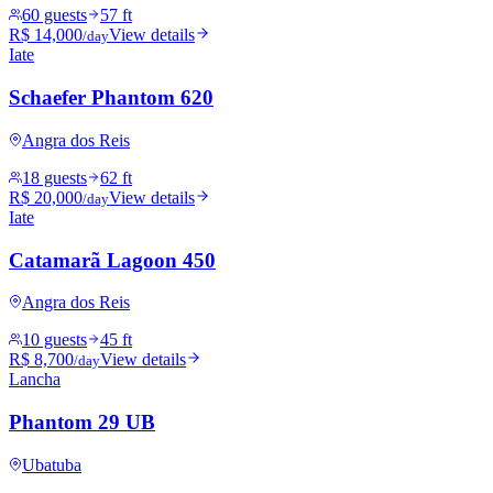
60 guests
57 ft
R$ 14,000
View details
/day
Iate
Schaefer Phantom 620
Angra dos Reis
18 guests
62 ft
R$ 20,000
View details
/day
Iate
Catamarã Lagoon 450
Angra dos Reis
10 guests
45 ft
R$ 8,700
View details
/day
Lancha
Phantom 29 UB
Ubatuba