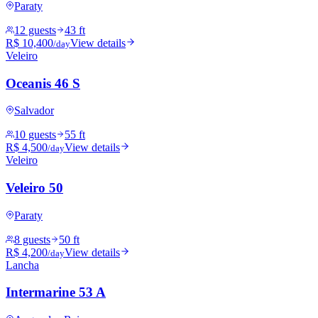
Paraty
12 guests
43 ft
R$ 10,400
View details
/day
Veleiro
Oceanis 46 S
Salvador
10 guests
55 ft
R$ 4,500
View details
/day
Veleiro
Veleiro 50
Paraty
8 guests
50 ft
R$ 4,200
View details
/day
Lancha
Intermarine 53 A