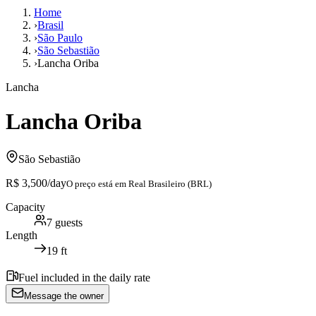
Home
›
Brasil
›
São Paulo
›
São Sebastião
›
Lancha Oriba
Lancha
Lancha Oriba
São Sebastião
R$ 3,500
/day
O preço está em
Real Brasileiro (BRL)
Capacity
7
guests
Length
19
ft
Fuel included in the daily rate
Message the owner