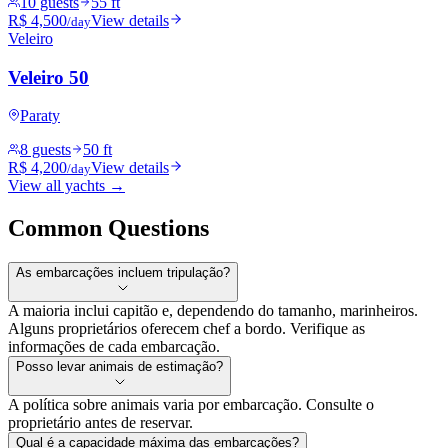
10 guests
55 ft
R$ 4,500
View details
/day
Veleiro
Veleiro 50
Paraty
8 guests
50 ft
R$ 4,200
View details
/day
View all yachts →
Common Questions
As embarcações incluem tripulação?
A maioria inclui capitão e, dependendo do tamanho, marinheiros.
Alguns proprietários oferecem chef a bordo. Verifique as
informações de cada embarcação.
Posso levar animais de estimação?
A política sobre animais varia por embarcação. Consulte o
proprietário antes de reservar.
Qual é a capacidade máxima das embarcações?