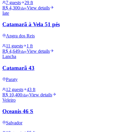
7 guests
29 ft
R$ 4,300
View details
/day
Iate
Catamarã à Vela 51 pés
Angra dos Reis
11 guests
1 ft
R$ 4,649
View details
/day
Lancha
Catamarã 43
Paraty
12 guests
43 ft
R$ 10,400
View details
/day
Veleiro
Oceanis 46 S
Salvador