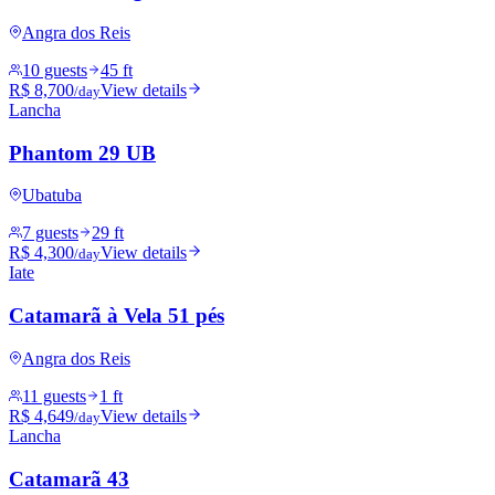
Angra dos Reis
10 guests
45 ft
R$ 8,700
View details
/day
Lancha
Phantom 29 UB
Ubatuba
7 guests
29 ft
R$ 4,300
View details
/day
Iate
Catamarã à Vela 51 pés
Angra dos Reis
11 guests
1 ft
R$ 4,649
View details
/day
Lancha
Catamarã 43