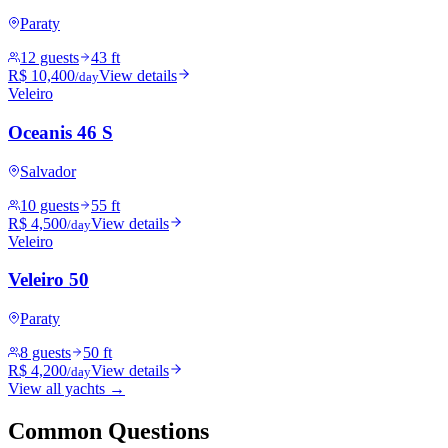
Paraty
12 guests
43 ft
R$ 10,400
View details
/day
Veleiro
Oceanis 46 S
Salvador
10 guests
55 ft
R$ 4,500
View details
/day
Veleiro
Veleiro 50
Paraty
8 guests
50 ft
R$ 4,200
View details
/day
View all yachts →
Common Questions