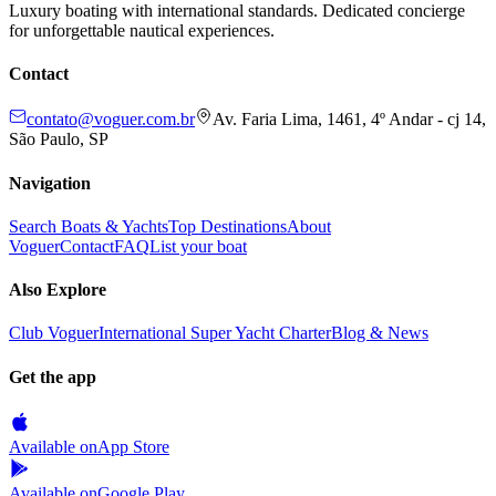
Luxury boating with international standards. Dedicated concierge
for unforgettable nautical experiences.
Contact
contato@voguer.com.br
Av. Faria Lima, 1461, 4º Andar - cj 14,
São Paulo, SP
Navigation
Search Boats & Yachts
Top Destinations
About
Voguer
Contact
FAQ
List your boat
Also Explore
Club Voguer
International Super Yacht Charter
Blog & News
Get the app
Available on
App Store
Available on
Google Play