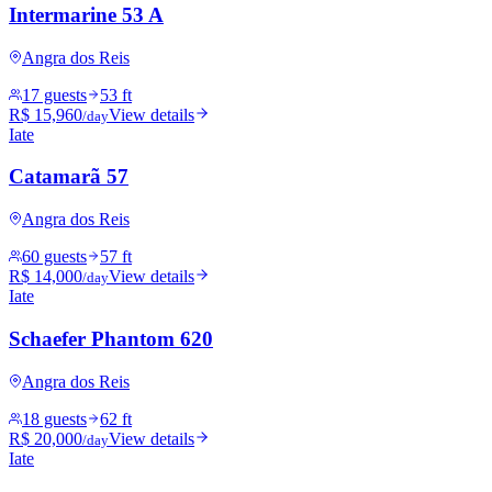
Intermarine 53 A
Angra dos Reis
17 guests
53 ft
R$ 15,960
View details
/day
Iate
Catamarã 57
Angra dos Reis
60 guests
57 ft
R$ 14,000
View details
/day
Iate
Schaefer Phantom 620
Angra dos Reis
18 guests
62 ft
R$ 20,000
View details
/day
Iate