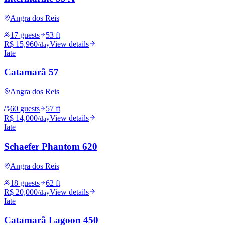
Angra dos Reis
17 guests
53 ft
R$ 15,960
View details
/day
Iate
Catamarã 57
Angra dos Reis
60 guests
57 ft
R$ 14,000
View details
/day
Iate
Schaefer Phantom 620
Angra dos Reis
18 guests
62 ft
R$ 20,000
View details
/day
Iate
Catamarã Lagoon 450