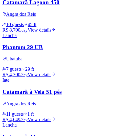
Catamarã Lagoon 450
Angra dos Reis
10 guests
45 ft
R$ 8,700
View details
/day
Lancha
Phantom 29 UB
Ubatuba
7 guests
29 ft
R$ 4,300
View details
/day
Iate
Catamarã à Vela 51 pés
Angra dos Reis
11 guests
1 ft
R$ 4,649
View details
/day
Lancha