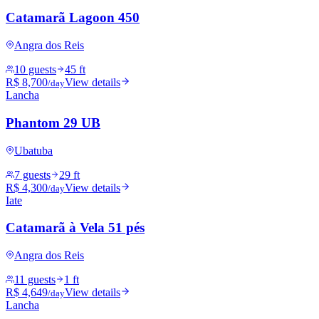
Catamarã Lagoon 450
Angra dos Reis
10 guests
45 ft
R$ 8,700
View details
/day
Lancha
Phantom 29 UB
Ubatuba
7 guests
29 ft
R$ 4,300
View details
/day
Iate
Catamarã à Vela 51 pés
Angra dos Reis
11 guests
1 ft
R$ 4,649
View details
/day
Lancha