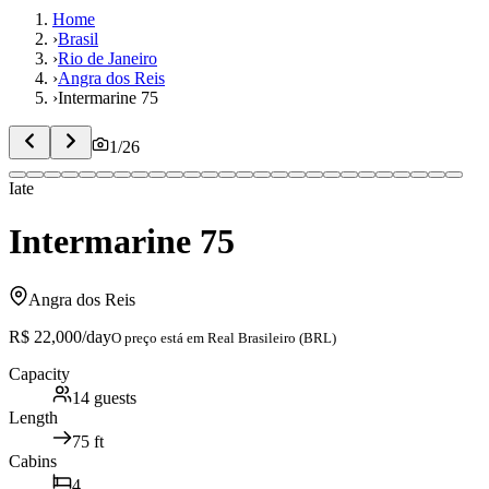
Home
›
Brasil
›
Rio de Janeiro
›
Angra dos Reis
›
Intermarine 75
1
/
26
Iate
Intermarine 75
Angra dos Reis
R$ 22,000
/day
O preço está em
Real Brasileiro (BRL)
Capacity
14
guests
Length
75
ft
Cabins
4