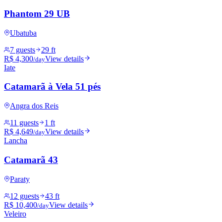
Phantom 29 UB
Ubatuba
7 guests
29 ft
R$ 4,300
View details
/day
Iate
Catamarã à Vela 51 pés
Angra dos Reis
11 guests
1 ft
R$ 4,649
View details
/day
Lancha
Catamarã 43
Paraty
12 guests
43 ft
R$ 10,400
View details
/day
Veleiro