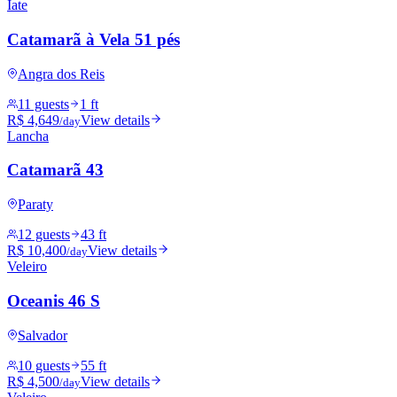
Iate
Catamarã à Vela 51 pés
Angra dos Reis
11 guests
1 ft
R$ 4,649
View details
/day
Lancha
Catamarã 43
Paraty
12 guests
43 ft
R$ 10,400
View details
/day
Veleiro
Oceanis 46 S
Salvador
10 guests
55 ft
R$ 4,500
View details
/day