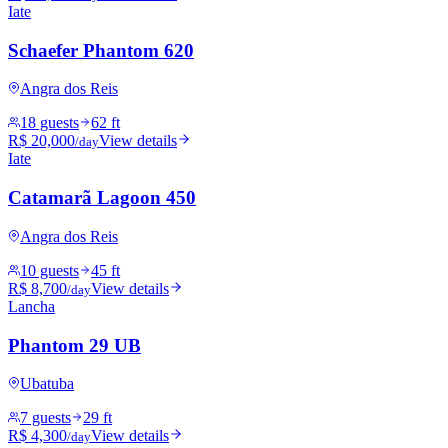
Iate
Schaefer Phantom 620
Angra dos Reis
18 guests
62 ft
R$ 20,000
View details
/day
Iate
Catamarã Lagoon 450
Angra dos Reis
10 guests
45 ft
R$ 8,700
View details
/day
Lancha
Phantom 29 UB
Ubatuba
7 guests
29 ft
R$ 4,300
View details
/day