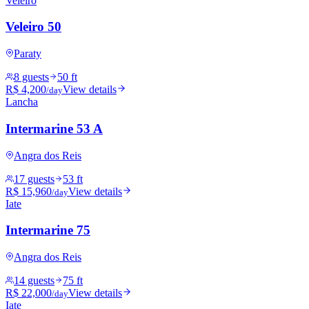
Veleiro
Veleiro 50
Paraty
8 guests
50 ft
R$ 4,200
View details
/day
Lancha
Intermarine 53 A
Angra dos Reis
17 guests
53 ft
R$ 15,960
View details
/day
Iate
Intermarine 75
Angra dos Reis
14 guests
75 ft
R$ 22,000
View details
/day
Iate