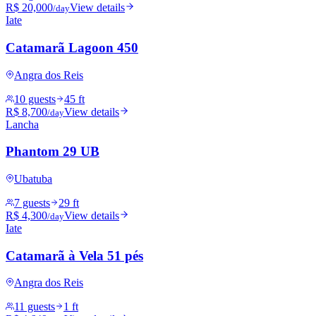
R$ 20,000
View details
/day
Iate
Catamarã Lagoon 450
Angra dos Reis
10 guests
45 ft
R$ 8,700
View details
/day
Lancha
Phantom 29 UB
Ubatuba
7 guests
29 ft
R$ 4,300
View details
/day
Iate
Catamarã à Vela 51 pés
Angra dos Reis
11 guests
1 ft