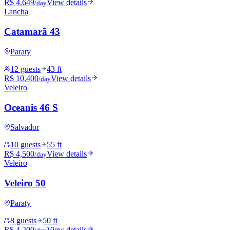
R$ 4,649
View details
/day
Lancha
Catamarã 43
Paraty
12 guests
43 ft
R$ 10,400
View details
/day
Veleiro
Oceanis 46 S
Salvador
10 guests
55 ft
R$ 4,500
View details
/day
Veleiro
Veleiro 50
Paraty
8 guests
50 ft
R$ 4,200
View details