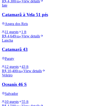
R$ 4,300
View details
/day
Iate
Catamarã à Vela 51 pés
Angra dos Reis
11 guests
1 ft
R$ 4,649
View details
/day
Lancha
Catamarã 43
Paraty
12 guests
43 ft
R$ 10,400
View details
/day
Veleiro
Oceanis 46 S
Salvador
10 guests
55 ft
R$ 4,500
View details