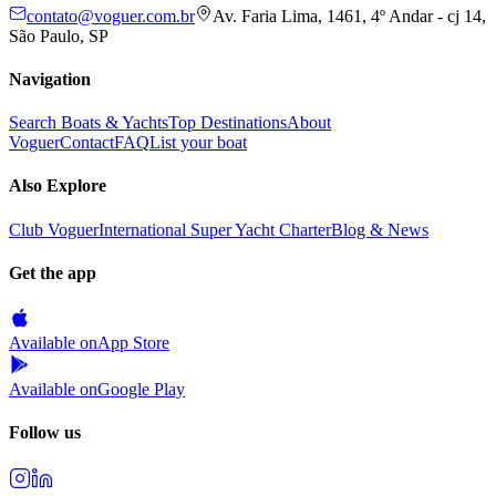
contato@voguer.com.br
Av. Faria Lima, 1461, 4º Andar - cj 14,
São Paulo, SP
Navigation
Search Boats & Yachts
Top Destinations
About
Voguer
Contact
FAQ
List your boat
Also Explore
Club Voguer
International Super Yacht Charter
Blog & News
Get the app
Available on
App Store
Available on
Google Play
Follow us