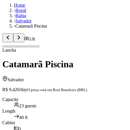
Home
›
Brasil
›
Bahia
›
Salvador
›
Catamarã Piscina
1
/
8
Lancha
Catamarã Piscina
Salvador
R$ 9,420
/day
O preço está em
Real Brasileiro (BRL)
Capacity
23
guests
Length
40
ft
Cabins
1