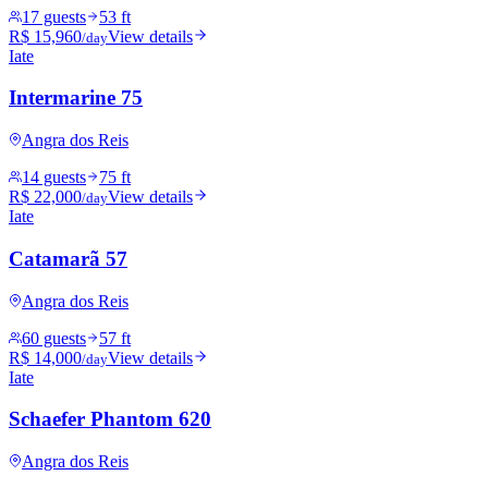
17 guests
53 ft
R$ 15,960
View details
/day
Iate
Intermarine 75
Angra dos Reis
14 guests
75 ft
R$ 22,000
View details
/day
Iate
Catamarã 57
Angra dos Reis
60 guests
57 ft
R$ 14,000
View details
/day
Iate
Schaefer Phantom 620
Angra dos Reis