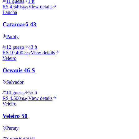
11 guests
1 ft
R$ 4,649
View details
/day
Lancha
Catamarã 43
Paraty
12 guests
43 ft
R$ 10,400
View details
/day
Veleiro
Oceanis 46 S
Salvador
10 guests
55 ft
R$ 4,500
View details
/day
Veleiro
Veleiro 50
Paraty
8 guests
50 ft