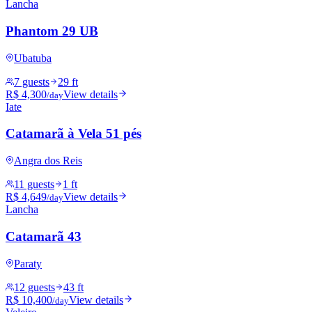
Lancha
Phantom 29 UB
Ubatuba
7 guests
29 ft
R$ 4,300
View details
/day
Iate
Catamarã à Vela 51 pés
Angra dos Reis
11 guests
1 ft
R$ 4,649
View details
/day
Lancha
Catamarã 43
Paraty
12 guests
43 ft
R$ 10,400
View details
/day