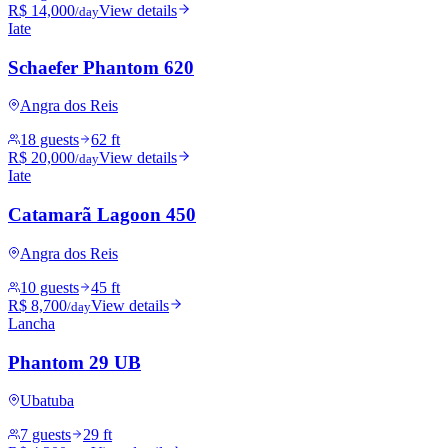
R$ 14,000
View details
/day
Iate
Schaefer Phantom 620
Angra dos Reis
18 guests
62 ft
R$ 20,000
View details
/day
Iate
Catamarã Lagoon 450
Angra dos Reis
10 guests
45 ft
R$ 8,700
View details
/day
Lancha
Phantom 29 UB
Ubatuba
7 guests
29 ft