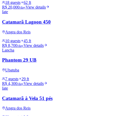
18 guests
62 ft
R$ 20,000
View details
/day
Iate
Catamarã Lagoon 450
Angra dos Reis
10 guests
45 ft
R$ 8,700
View details
/day
Lancha
Phantom 29 UB
Ubatuba
7 guests
29 ft
R$ 4,300
View details
/day
Iate
Catamarã à Vela 51 pés
Angra dos Reis